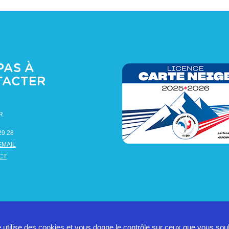
PAS À
TACTER
R
29.28
EMAIL
CT
e utilise des cookies et vous donne le contrôle sur ceux que vous sou